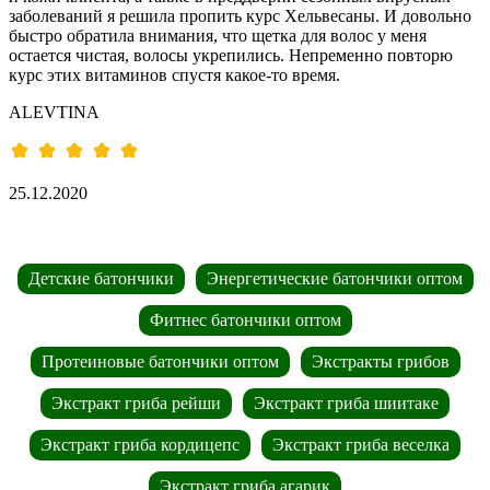
заболеваний я решила пропить курс Хельвесаны. И довольно
быстро обратила внимания, что щетка для волос у меня
остается чистая, волосы укрепились. Непременно повторю
курс этих витаминов спустя какое-то время.
ALEVTINA
25.12.2020
Детские батончики
Энергетические батончики оптом
Фитнес батончики оптом
Протеиновые батончики оптом
Экстракты грибов
Экстракт гриба рейши
Экстракт гриба шиитаке
Экстракт гриба кордицепс
Экстракт гриба веселка
Экстракт гриба агарик