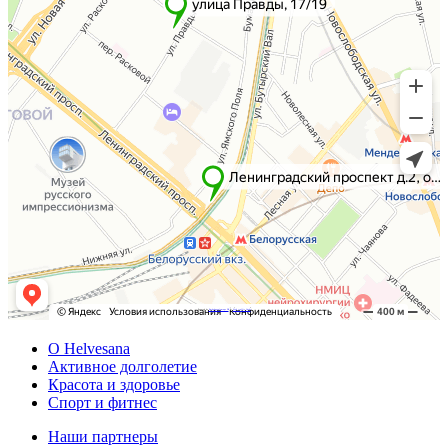
Powered by
Embedgooglemaps DE
&
Web traffic Geeks
О Helvesana
Активное долголетие
Красота и здоровье
Спорт и фитнес
Наши партнеры