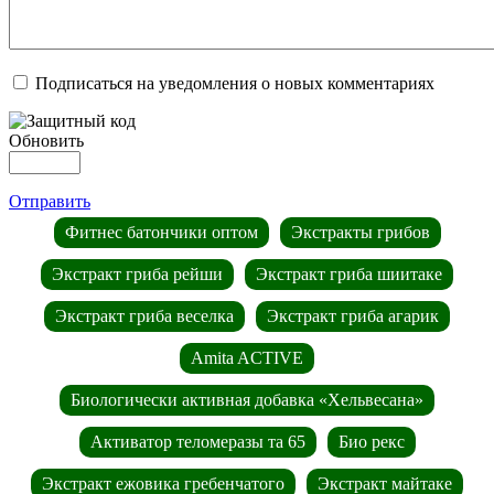
Подписаться на уведомления о новых комментариях
Обновить
Отправить
Фитнес батончики оптом
Экстракты грибов
Экстракт гриба рейши
Экстракт гриба шиитаке
Экстракт гриба веселка
Экстракт гриба агарик
Amita ACTIVE
Биологически активная добавка «Хельвесана»
Активатор теломеразы та 65
Био рекс
Экстракт ежовика гребенчатого
Экстракт майтаке