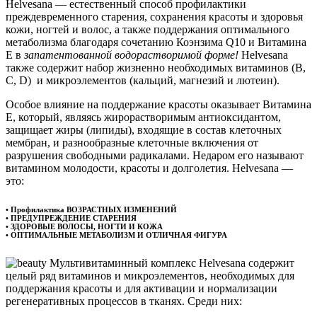
Helvesana — естественный способ профилактики
преждевременного старения, сохранения красоты и здоровья
кожи, ногтей и волос, а также поддержания оптимального
метаболизма благодаря сочетанию Коэнзима Q10 и Витамина
Е в
запатентованной водорастворимой форме!
Helvesana
также содержит набор жизненно необходимых витаминов (B,
C, D) и микроэлементов (кальций, магнезий и лютеин).
Особое влияние на поддержание красоты оказывает Витамина
Е, который, являясь жирорастворимым антиоксидантом,
защищает жиры (липиды), входящие в состав клеточных
мембран, и разнообразные клеточные включения от
разрушения свободными радикалами. Недаром его называют
витамином молодости, красоты и долголетия. Helvesana —
это:
• Профилактика ВОЗРАСТНЫХ ИЗМЕНЕНИЙ
• ПРЕДУПРЕЖДЕНИЕ СТАРЕНИЯ
• ЗДОРОВЫЕ ВОЛОСЫ, НОГТИ И КОЖА
• ОПТИМАЛЬНЫЕ МЕТАБОЛИЗМ И ОТЛИЧНАЯ ФИГУРА
Мультивитаминный комплекс Helvesana содержит
целый ряд витаминов и микроэлементов, необходимых для
поддержания красоты и для активации и нормализации
регенеративных процессов в тканях. Среди них: