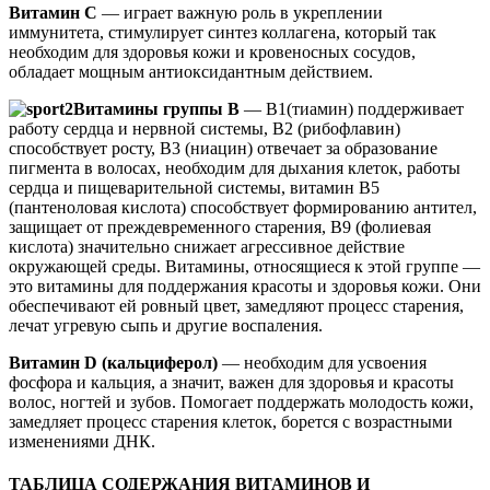
Витамин С
— играет важную роль в укреплении
иммунитета, стимулирует синтез коллагена, который так
необходим для здоровья кожи и кровеносных сосудов,
обладает мощным антиоксидантным действием.
Витамины группы В
— В1(тиамин) поддерживает
работу сердца и нервной системы, В2 (рибофлавин)
способствует росту, В3 (ниацин) отвечает за образование
пигмента в волосах, необходим для дыхания клеток, работы
сердца и пищеварительной системы, витамин В5
(пантеноловая кислота) способствует формированию антител,
защищает от преждевременного старения, В9 (фолиевая
кислота) значительно снижает агрессивное действие
окружающей среды. Витамины, относящиеся к этой группе —
это витамины для поддержания красоты и здоровья кожи. Они
обеспечивают ей ровный цвет, замедляют процесс старения,
лечат угревую сыпь и другие воспаления.
Витамин D (кальциферол)
— необходим для усвоения
фосфора и кальция, а значит, важен для здоровья и красоты
волос, ногтей и зубов. Помогает поддержать молодость кожи,
замедляет процесс старения клеток, борется с возрастными
изменениями ДНК.
ТАБЛИЦА СОДЕРЖАНИЯ ВИТАМИНОВ И