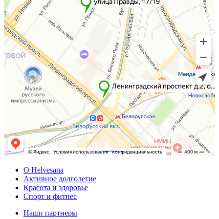
Powered by
Embedgooglemaps DE
&
Web traffic Geeks
О Helvesana
Активное долголетие
Красота и здоровье
Спорт и фитнес
Наши партнеры