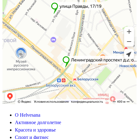
Powered by
Embedgooglemaps DE
&
Web traffic Geeks
О Helvesana
Активное долголетие
Красота и здоровье
Спорт и фитнес