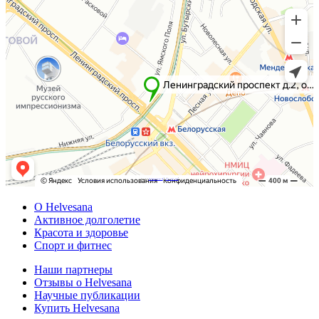
Powered by
Embedgooglemaps DE
&
Web traffic Geeks
О Helvesana
Активное долголетие
Красота и здоровье
Спорт и фитнес
Наши партнеры
Отзывы о Helvesana
Научные публикации
Купить Helvesana