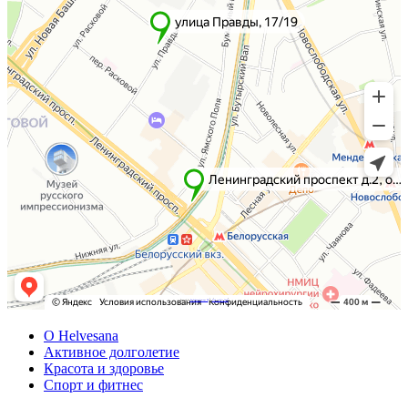
Powered by
Embedgooglemaps DE
&
Web traffic Geeks
О Helvesana
Активное долголетие
Красота и здоровье
Спорт и фитнес