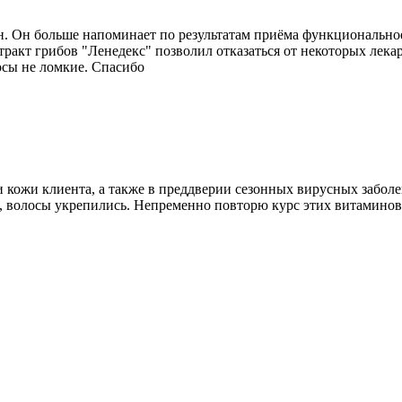
. Он больше напоминает по результатам приёма функциональное 
тракт грибов "Ленедекс" позволил отказаться от некоторых лека
осы не ломкие. Спасибо
 и кожи клиента, а также в преддверии сезонных вирусных забо
я, волосы укрепились. Непременно повторю курс этих витаминов 