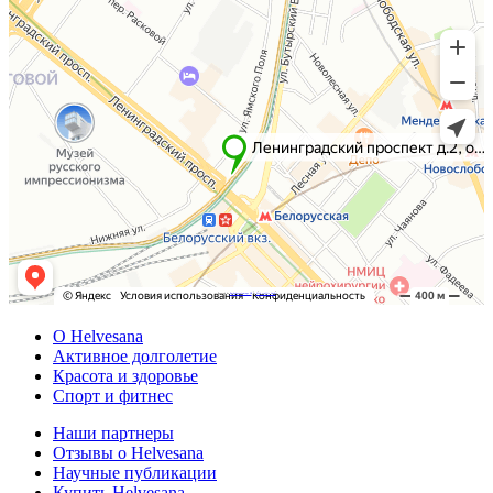
Powered by
Embedgooglemaps DE
&
Web traffic Geeks
О Helvesana
Активное долголетие
Красота и здоровье
Спорт и фитнес
Наши партнеры
Отзывы о Helvesana
Научные публикации
Купить Helvesana