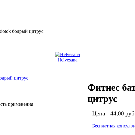
iotok бодрый цитрус
Helvesana
Фитнес ба
цитрус
ость применения
Цена
44,00 руб
Бесплатная консуль