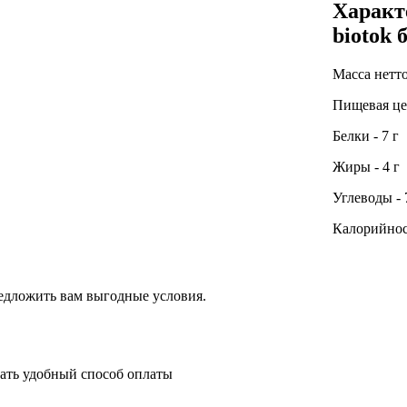
Характ
biotok 
Масса нетто
Пищевая це
Белки - 7 г
Жиры - 4 г
Углеводы - 
Калорийнос
едложить вам выгодные условия.
рать удобный способ оплаты