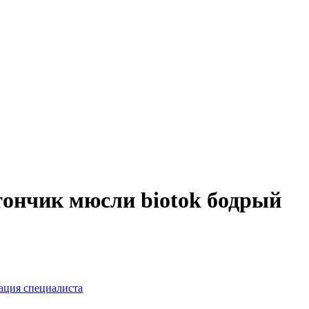
тончик мюсли biotok бодрый
тация специалиста