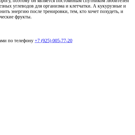
дорогу, поэтому он является постоянным спутником любителей
езных углеводов для организма и клетчатки. А кукурузные и
ть энергию после тренировки, тем, кто хочет похудеть, и
ические фрукты.
ами по телефону
+7 (925) 005-77-20