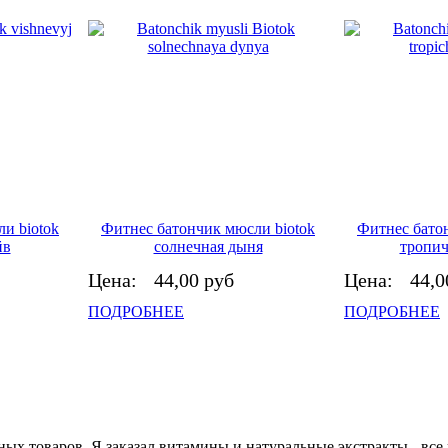
и biotok
Фитнес батончик мюсли biotok
Фитнес бато
йв
солнечная дыня
тропич
Цена:
44,00 руб
Цена:
44,0
ПОДРОБНЕЕ
ПОДРОБНЕЕ
ых товаров. Я заказал витамины и натуральные экстракты - все 