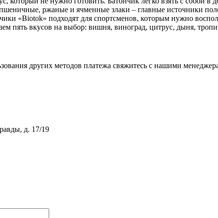
с, который не нужно готовить. Батончик легко взять с собой в 
, пшеничные, ржаные и ячменные злаки – главные источники пол
ки «Biotok» подходят для спортсменов, которым нужно восполни
ем пять вкусов на выбор: вишня, виноград, цитрус, дыня, троп
зования других методов платежа свяжитесь с нашими менеджер
равды, д. 17/19