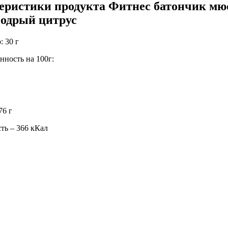
еристики продукта Фитнес батончик мю
бодрый цитрус
: 30 г
нность на 100г:
76 г
ть – 366 кКал