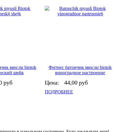
нчик мюсли biotok
Фитнес батончик мюсли biotok
еский шейк
виноградное настроение
0 руб
Цена:
44,00 руб
ПОДРОБНЕЕ
пришло в идеальном состоянии. Буду заказывать еще!