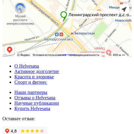
Powered by
Embedgooglemaps DE
&
Web traffic Geeks
О Helvesana
Активное долголетие
Красота и здоровье
Спорт и фитнес
Наши партнеры
Отзывы о Helvesana
Научные публикации
Купить Helvesana
Оставьте отзыв: