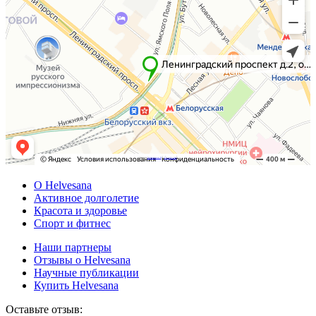
Powered by
Embedgooglemaps DE
&
Web traffic Geeks
О Helvesana
Активное долголетие
Красота и здоровье
Спорт и фитнес
Наши партнеры
Отзывы о Helvesana
Научные публикации
Купить Helvesana
Оставьте отзыв: